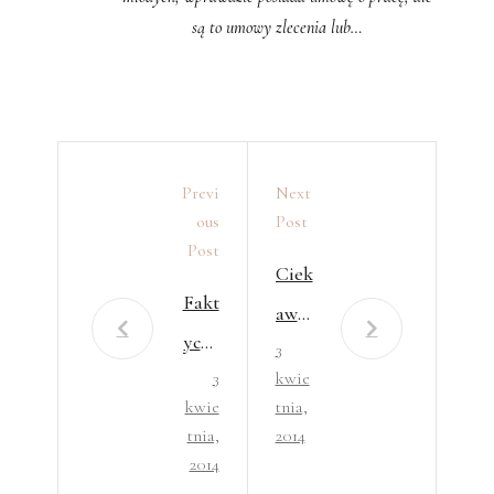
są to umowy zlecenia lub…
Previ
Next
Ous
Post
Post
Ciek
Fakt
awe
yczn
3
szko
3
kwie
a
leni
kwie
tnia,
wys
a
tnia,
2014
okoś
2014
bizn