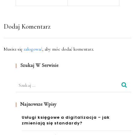
ć
eso
wyn
we
agro
Dodaj Komentarz
Poz
dze
nań
nia
Musisz się
zalogować
, aby móc dodać komentarz.
Szukaj W Serwisie
Szukaj:
Najnowsze Wpisy
Usługi księgowe a digitalizacja – jak
zmieniają się standardy?