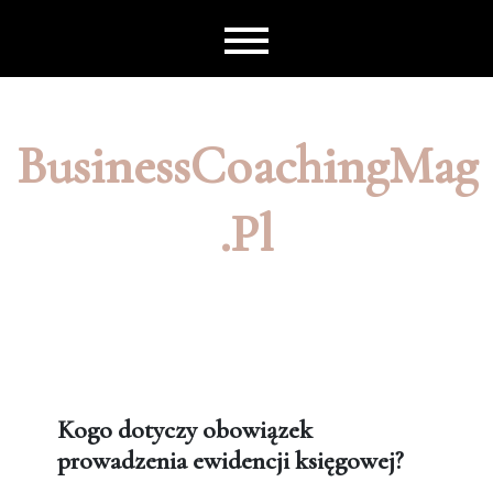
Skip
to
content
BusinessCoachingMag
.pl
Kogo dotyczy obowiązek
prowadzenia ewidencji księgowej?