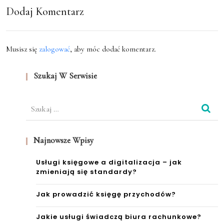
y
Dodaj Komentarz
zakr
wart
es?
o
Musisz się
zalogować
, aby móc dodać komentarz.
ich
Szukaj W Serwisie
zatr
udn
Szukaj:
ić
prze
Najnowsze Wpisy
z
Usługi księgowe a digitalizacja – jak
age
zmieniają się standardy?
ncję
Jak prowadzić księgę przychodów?
pośr
Jakie usługi świadczą biura rachunkowe?
edni