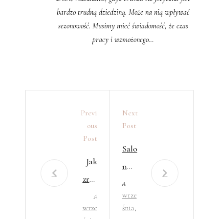
bardzo trudną dziedziną. Może na nią wpływać
sezonowość. Musimy mieć świadomość, że czas
pracy i wzmożonego…
Previ
Next
Ous
Post
Post
Salo
Jak
n
zrea
4
meb
4
wrze
lizo
li
wrze
śnia,
wać
kuc