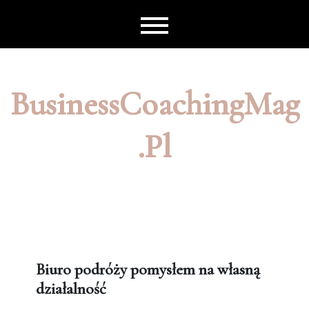
Skip
to
content
BusinessCoachingMag
.pl
Biuro podróży pomysłem na własną
działalność