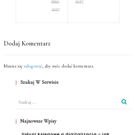
śnia,
2017
ciek
2017
hen
awy
nyc
pom
h
ysł
Dodaj Komentarz
na
bizn
Musisz się
zalogować
, aby móc dodać komentarz.
es?
Szukaj W Serwisie
Szukaj:
Najnowsze Wpisy
Usługi księgowe a digitalizacja – jak