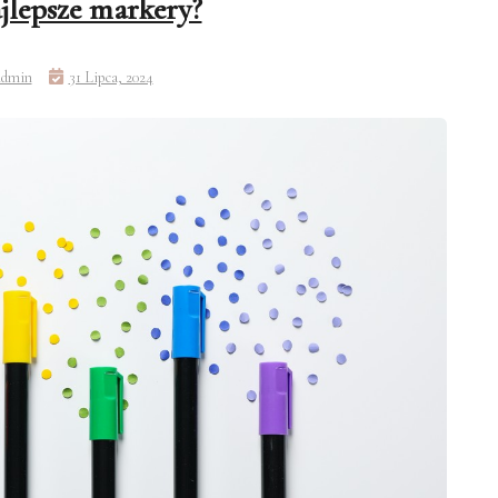
ajlepsze markery?
dmin
31 Lipca, 2024