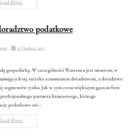
Read More
 doradztwo podatkowe
min
15 Grudnia, 2017
całą gospodarką. W szczególności Warszawa jest miastem, w
zajmujących się szeroko rozumianym doradztwem, a doradztwo
się segmentów rynku. Jak w tym coraz większym gąszczu firm
profesjonalnego partnera biznesowego, którego
acje podatkowe nie…
Read More