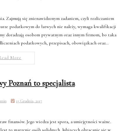
a. Zajmują się znienawidzonym zadaniem, czyli rozliczaniem
biurze podatkowym do łatwych nie należy, wymaga kwalifikacji
 Firmy doradzają osobom prywatnym oraz innym firmom, bo taka
dliczeniach podatkowych, przepisach, obowiązkach oraz…
Read More
y Poznań to specjalista
min
15 Grudnia, 2017
aw finansów. Jego wiedza jest spora, a umiejętności ważne.
est to marzenie osób solidnych, lubiących obracanie się w