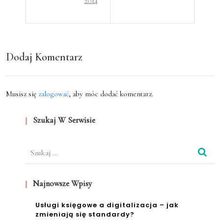
2014
wa
zeni
jako
u
najł
bizn
Dodaj Komentarz
atwi
esu
ejszy
w
bizn
Musisz się
zalogować
, aby móc dodać komentarz.
ocen
es
Szukaj W Serwisie
ie
świa
prze
ta
Szukaj:
dsię
bior
Najnowsze Wpisy
ców
Usługi księgowe a digitalizacja – jak
zmieniają się standardy?