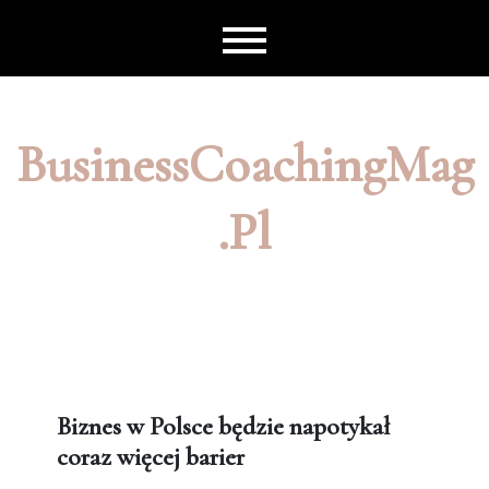
Skip
to
content
BusinessCoachingMag
.pl
Biznes w Polsce będzie napotykał
coraz więcej barier