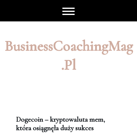
Skip
to
content
BusinessCoachingMag
.pl
Dogecoin – kryptowaluta mem,
która osiągnęła duży sukces