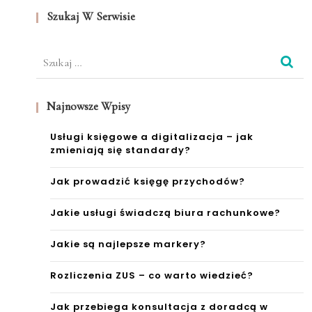
u –
Szukaj W Serwisie
ażni
od
e
pocz
Szukaj:
ątku
do
Najnowsze Wpisy
końc
Usługi księgowe a digitalizacja – jak
zmieniają się standardy?
a
Jak prowadzić księgę przychodów?
Jakie usługi świadczą biura rachunkowe?
Jakie są najlepsze markery?
Rozliczenia ZUS – co warto wiedzieć?
Jak przebiega konsultacja z doradcą w