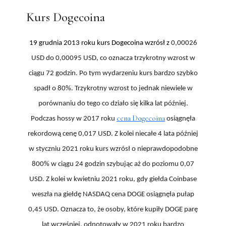
Kurs Dogecoina
19 grudnia 2013 roku kurs Dogecoina wzrósł z
0,00026
USD do 0,00095 USD, co oznacza trzykrotny wzrost w
ciągu 72 godzin. Po tym wydarzeniu kurs bardzo szybko
spadł o 80%. Trzykrotny wzrost to jednak niewiele w
porównaniu do tego co działo się kilka lat później.
cena Dogecoina
Podczas hossy w 2017 roku
osiągnęła
rekordową cenę 0,017 USD. Z kolei niecałe 4 lata później
w styczniu 2021 roku kurs wzrósł o nieprawdopodobne
800% w ciągu 24 godzin szybując aż do poziomu 0,07
USD. Z kolei w kwietniu 2021 roku, gdy giełda Coinbase
weszła na giełdę NASDAQ cena DOGE osiągnęła pułap
0,45 USD. Oznacza to, że osoby, które kupiły DOGE parę
lat wcześniej, odnotowały w 2021 roku bardzo