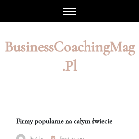
Skip
to
content
BusinessCoachingMag
.pl
Firmy popularne na całym świecie
By
Admin
3 Kwietnia, 2014