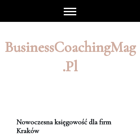
Skip
to
content
BusinessCoachingMag
.pl
Nowoczesna księgowość dla firm
Kraków