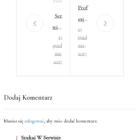
Post
Prof
Ser
esjo
wisy
15
naln
15
grud
ogło
e
grud
nia,
szen
dora
nia,
2017
iowe
2017
dzt
dla
wo
każd
pod
ego
Dodaj Komentarz
atko
we
Musisz się
zalogować
, aby móc dodać komentarz.
Szukaj W Serwisie