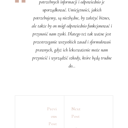
potrzebnych informacji i odpowiednio je
uporządkować. Umiejętności, jakich
potrzebujemy, są niezbędne, by założyć biznes,
ale także by on mógł odpowiednio funkcjonować i
przynosić nam zyski. Dlatego też tak ważne jest
przestrzeganie wszystkich zasad i sformułowań
prawnych, gdyż ich lekceważenie może nam
przynieść i wyrządzić szkody, które będą trudne
do…
Previ
Next
Ous
Post
Post