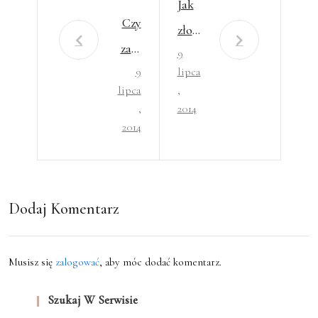
Jak
Czy
złoż
zakł
9
yć
9
lipca
adać
swoj
lipca
,
swoj
ą
,
2014
ą
2014
dzia
włas
łaln
ną
ość
firm
Dodaj Komentarz
gosp
ę
odar
czą.
Musisz się
zalogować
, aby móc dodać komentarz.
Szukaj W Serwisie