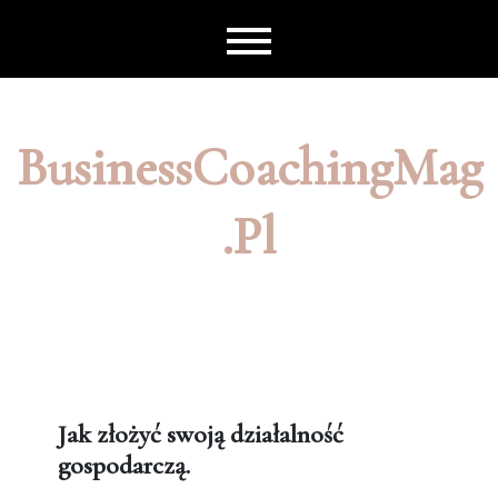
Skip
to
content
BusinessCoachingMag
.pl
Jak złożyć swoją działalność
gospodarczą.