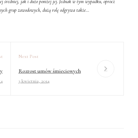
j średniej, jak i dużo poniżej jej. Jednak w tym wypadku, oprócz
nych grup zawodowych, dużą rolę odgrywa także…
st
Next Post
cy
Rozrost umów śmieciowych
14
3 kwietnia, 2014