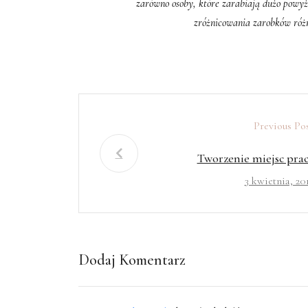
zarówno osoby, które zarabiają dużo powyże
zróżnicowania zarobków róż
Previous Po
Tworzenie miejsc pra
3 kwietnia, 20
Dodaj Komentarz