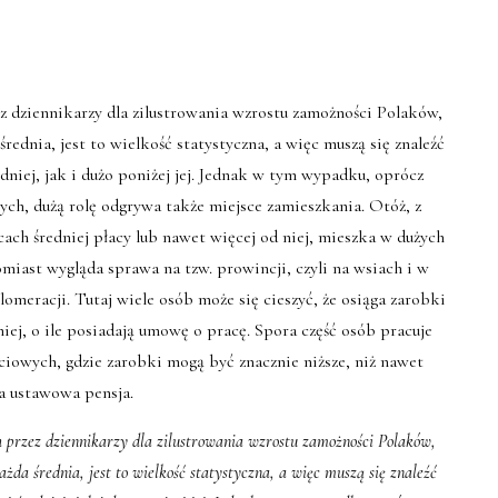
z dziennikarzy dla zilustrowania wzrostu zamożności Polaków,
średnia, jest to wielkość statystyczna, a więc muszą się znaleźć
dniej, jak i dużo poniżej jej. Jednak w tym wypadku, oprócz
h, dużą rolę odgrywa także miejsce zamieszkania. Otóż, z
ach średniej płacy lub nawet więcej od niej, mieszka w dużych
omiast wygląda sprawa na tzw. prowincji, czyli na wsiach i w
omeracji. Tutaj wiele osób może się cieszyć, że osiąga zarobki
iej, o ile posiadają umowę o pracę. Spora część osób pracuje
owych, gdzie zarobki mogą być znacznie niższe, niż nawet
za ustawowa pensja.
 przez dziennikarzy dla zilustrowania wzrostu zamożności Polaków,
ażda średnia, jest to wielkość statystyczna, a więc muszą się znaleźć