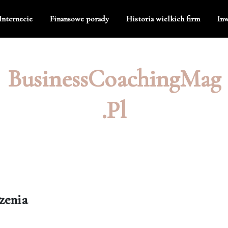
Internecie
Finansowe porady
Historia wielkich firm
Inw
BusinessCoachingMag
.pl
zenia