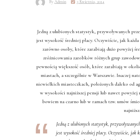
By
Admin
3 Kwietnia, 2014
Jedną z ulubionych statystyk, przywoływanych prze
jest wysokość średniej płacy. Oczywiście, jak każda 
zarówno osoby, które zarabiają dużo powyżej śre
zróżnicowania zarobków różnych grup zawodowyc
pewnością większość osób, które zarabiają w okolic
miastach, a szczególnie w Warszawie. Inaczej nat
niewielkich miasteczkach, położonych daleko od agl
w wysokości najniższej pensji lub nawet powyżej n
bowiem na czarno lub w ramach tzw. umów śmieci
najniżs
Jedną z ulubionych statystyk, przywoływanych
jest wysokość średniej płacy. Oczywiście, jak k